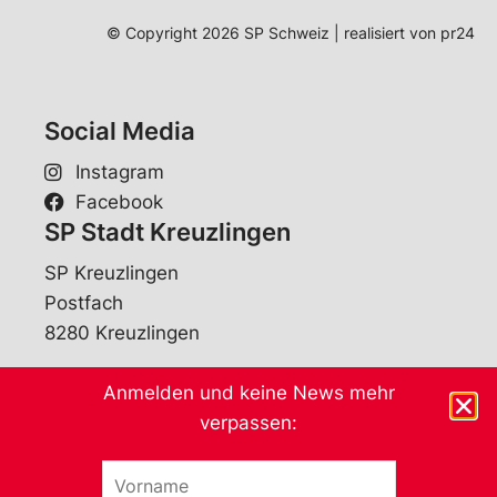
© Copyright 2026 SP Schweiz | realisiert von
pr24
Social Media
Instagram
Facebook
SP Stadt Kreuzlingen
SP Kreuzlingen
Postfach
8280 Kreuzlingen
E-Mail
Anmelden und keine News mehr
SP Bezirk Kreuzlingen
verpassen:
SP Bezirk Kreuzlingen
V
o
Monika Ronzani