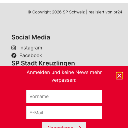
© Copyright 2026 SP Schweiz | realisiert von
pr24
Social Media
Instagram
Facebook
SP Stadt Kreuzlingen
Anmelden und keine News mehr
SP Kreuzlingen
verpassen:
Postfach
8280 Kreuzlingen
V
o
E-Mail
r
E
n
SP Bezirk Kreuzlingen
-
a
M
m
SP Bezirk Kreuzlingen
a
e